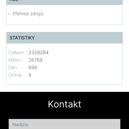
Přehled zdrojů
STATISTIKY
Celkem:
2328284
Měsíc:
26769
Den:
698
Online:
9
Kontakt