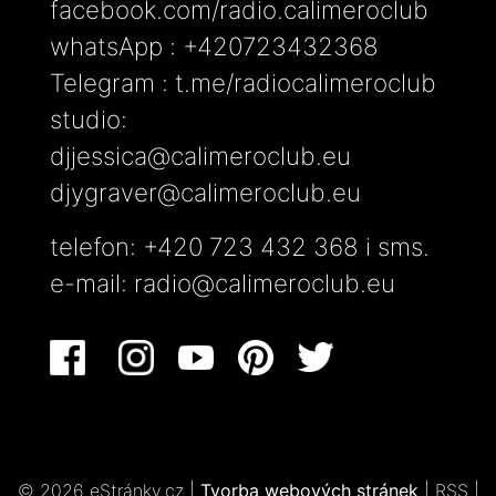
facebook.com/radio.calimeroclub
whatsApp : +420723432368
Telegram : t.me/radiocalimeroclub
studio:
djjessica@calimeroclub.eu
djygraver@calimeroclub.eu
telefon: +420 723 432 368 i sms.
e-mail:
radio@calimeroclub.eu
© 2026 eStránky.cz
|
Tvorba webových stránek
|
RSS
|