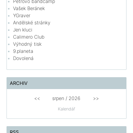
Petrovo bandcamp
Vašek Beránek
YGraver
Andělské stránky
Jen kluci
Calimero Club
Výhodný tisk
9.planeta
Dovolená
ARCHIV
<<
srpen
/
2026
>>
Kalendář
RSS