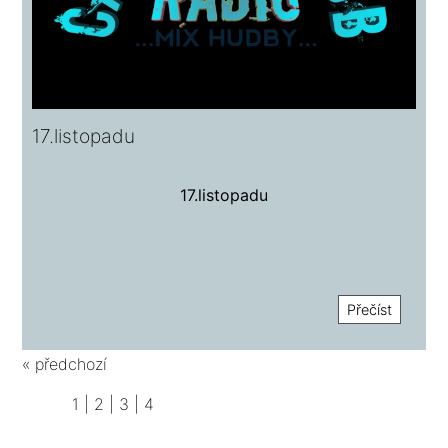
17.listopadu
17.listopadu
Přečíst
« předchozí
1
|
2
|
3
|
4