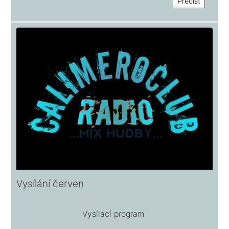
Přečíst
Vysílání červen
Vysílací program