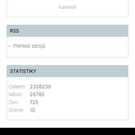
Kalendář
RSS
Přehled zdrojů
STATISTIKY
Celkem:
2328239
Měsíc:
26785
Den:
725
Online:
10