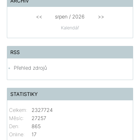
ARCHIV
<<
srpen
/
2026
>>
Kalendář
RSS
Přehled zdrojů
STATISTIKY
Celkem:
2327724
Měsíc:
27257
Den:
865
Online:
17