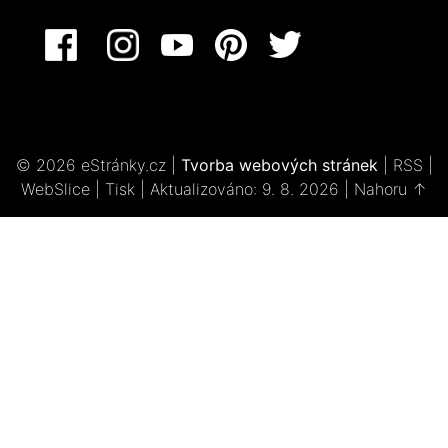
© 2026 eStránky.cz
|
Tvorba webových stránek
|
RSS
|
WebSlice
|
Tisk
|
Aktualizováno: 9. 8. 2026
|
Nahoru ↑