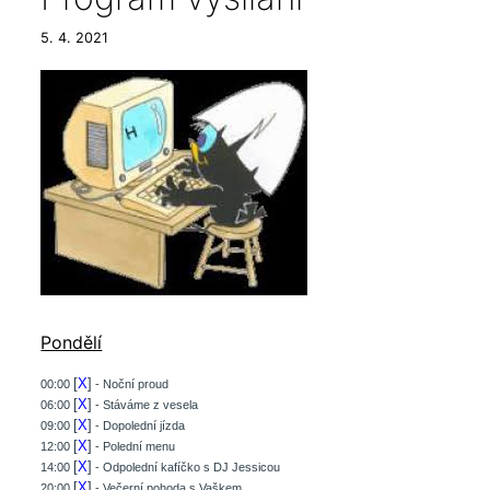
5. 4. 2021
Pondělí
[
X
]
00:00
- Noční proud
[
X
]
06:00
- Stáváme z vesela
[
X
]
09:00
- Dopolední jízda
[
X
]
12:00
- Polední menu
[
X
]
14:00
- Odpolední kafíčko s DJ Jessicou
[
X
]
20:00
- Večerní pohoda s Vaškem