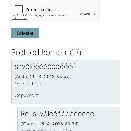
Přehled komentářů
skvělééééééééééé
(
Anita
,
29. 3. 2013
19:00
)
Moc se těším...
Odpovědět
Re: skvělééééééééééé
(
YGraver
,
5. 4. 2013
23:24
)
mno no děkuji :) i za G+