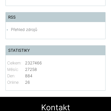
RSS
Přehled zdrojů
STATISTIKY
Celkem:
2327466
Měsíc:
27258
Den:
884
Online:
26
Kontakt