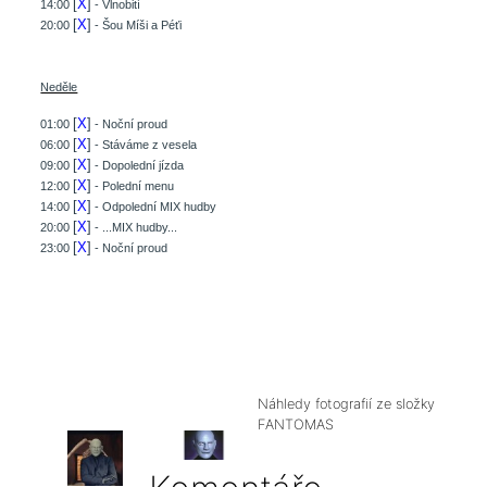
[
X
]
14:00
- Vlnobití
[
X
]
20:00
- Šou Míši a Péťi
Neděle
[
X
]
01:00
- Noční proud
[
X
]
06:00
- Stáváme z vesela
[
X
]
09:00
- Dopolední jízda
[
X
]
12:00
- Polední menu
[
X
]
14:00
- Odpolední MIX hudby
[
X
]
20:00
- ...MIX hudby...
[
X
]
23:00
- Noční proud
Náhledy fotografií ze složky
FANTOMAS