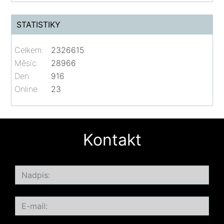
STATISTIKY
Celkem:
2326615
Měsíc:
28966
Den:
916
Online:
23
Kontakt