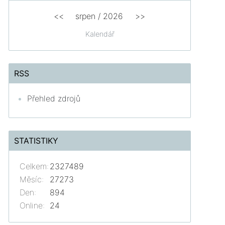
<<
srpen
/
2026
>>
Kalendář
RSS
Přehled zdrojů
STATISTIKY
Celkem:
2327489
Měsíc:
27273
Den:
894
Online:
24