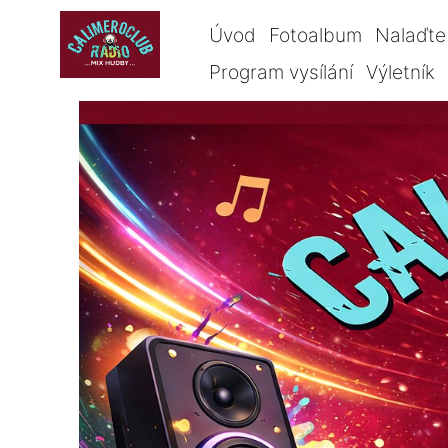
Úvod
Fotoalbum
Nalaďte 
Program vysílání
Výletník