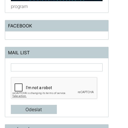
program
FACEBOOK
MAIL LIST