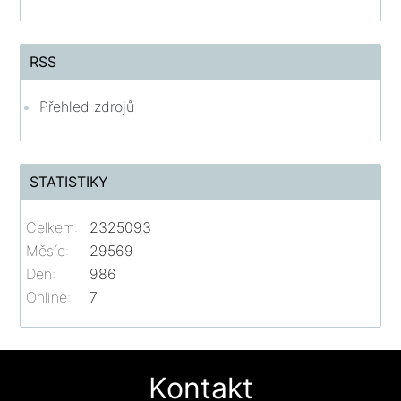
RSS
Přehled zdrojů
STATISTIKY
Celkem:
2325093
Měsíc:
29569
Den:
986
Online:
7
Kontakt