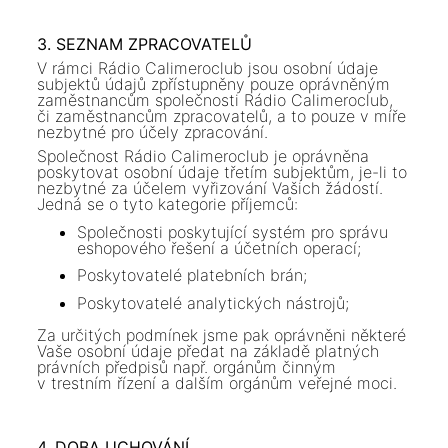
3.
SEZNAM ZPRACOVATELŮ
V rámci Rádio Calimeroclub jsou osobní údaje
subjektů údajů zpřístupněny pouze oprávněným
zaměstnancům společnosti Rádio Calimeroclub,
či zaměstnancům zpracovatelů, a to pouze v míře
nezbytné pro účely zpracování.
Společnost Rádio Calimeroclub je oprávněna
poskytovat osobní údaje třetím subjektům, je-li to
nezbytné za účelem vyřizování Vašich žádostí.
Jedná se o tyto kategorie příjemců:
Společnosti poskytující systém pro správu
eshopového řešení a účetních operací;
Poskytovatelé platebních brán;
Poskytovatelé analytických nástrojů;
Za určitých podmínek jsme pak oprávněni některé
Vaše osobní údaje předat na základě platných
právních předpisů např. orgánům činným
v trestním řízení a dalším orgánům veřejné moci.
4.
DOBA UCHOVÁNÍ