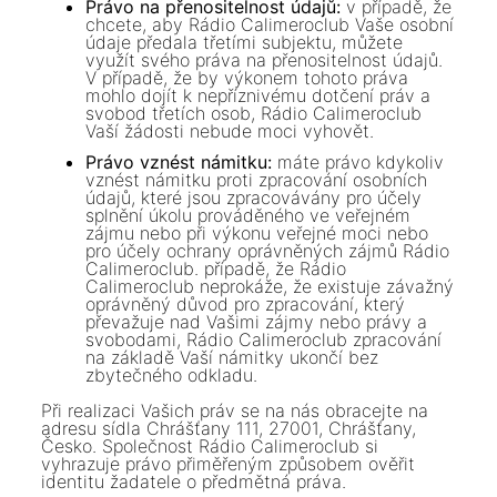
Právo na přenositelnost údajů:
v případě, že
chcete, aby Rádio Calimeroclub Vaše osobní
údaje předala třetími subjektu, můžete
využít svého práva na přenositelnost údajů.
V případě, že by výkonem tohoto práva
mohlo dojít k nepříznivému dotčení práv a
svobod třetích osob, Rádio Calimeroclub
Vaší žádosti nebude moci vyhovět.
Právo vznést námitku:
máte právo kdykoliv
vznést námitku proti zpracování osobních
údajů, které jsou zpracovávány pro účely
splnění úkolu prováděného ve veřejném
zájmu nebo při výkonu veřejné moci nebo
pro účely ochrany oprávněných zájmů Rádio
Calimeroclub. případě, že Rádio
Calimeroclub neprokáže, že existuje závažný
oprávněný důvod pro zpracování, který
převažuje nad Vašimi zájmy nebo právy a
svobodami, Rádio Calimeroclub zpracování
na základě Vaší námitky ukončí bez
zbytečného odkladu.
Při realizaci Vašich práv se na nás obracejte na
adresu sídla Chrášťany 111, 27001, Chrášťany,
Česko. Společnost Rádio Calimeroclub si
vyhrazuje právo přiměřeným způsobem ověřit
identitu žadatele o předmětná práva.