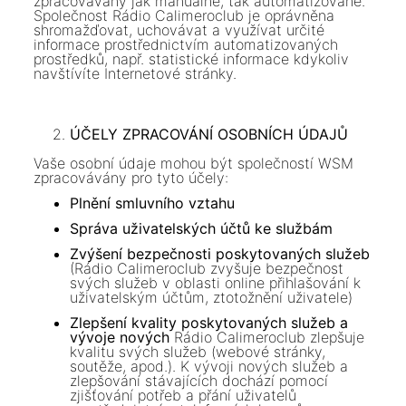
zpracovávány jak manuálně, tak automatizovaně.
Společnost Rádio Calimeroclub je oprávněna
shromažďovat, uchovávat a využívat určité
informace prostřednictvím automatizovaných
prostředků, např. statistické informace kdykoliv
navštívíte Internetové stránky.
ÚČELY ZPRACOVÁNÍ OSOBNÍCH ÚDAJŮ
Vaše osobní údaje mohou být společností WSM
zpracovávány pro tyto účely:
Plnění smluvního vztahu
Správa uživatelských účtů ke službám
Zvýšení bezpečnosti poskytovaných služeb
(Rádio Calimeroclub zvyšuje bezpečnost
svých služeb v oblasti online přihlašování k
uživatelským účtům, ztotožnění uživatele)
Zlepšení kvality poskytovaných služeb a
vývoje nových
Rádio Calimeroclub zlepšuje
kvalitu svých služeb (webové stránky,
soutěže, apod.). K vývoji nových služeb a
zlepšování stávajících dochází pomocí
zjišťování potřeb a přání uživatelů