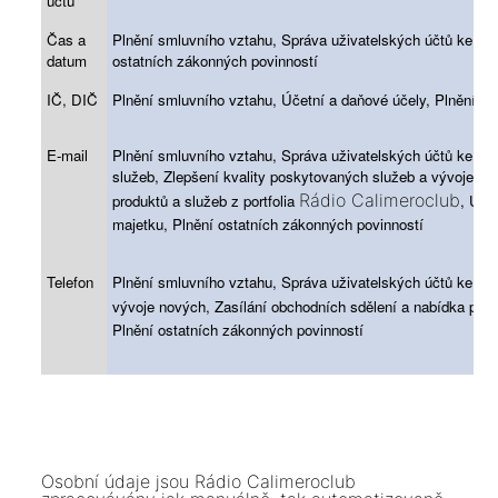
účtu
Čas a
Plnění smluvního vztahu, Správa uživatelských účtů ke slu
datum
ostatních zákonných povinností
IČ, DIČ
Plnění smluvního vztahu, Účetní a daňové účely, Plnění os
E-mail
Plnění smluvního vztahu, Správa uživatelských účtů ke s
služeb, Zlepšení kvality poskytovaných služeb a vývoje no
Rádio Calimeroclub
produktů a služeb z portfolia
, Úče
majetku, Plnění ostatních zákonných povinností
Telefon
Plnění smluvního vztahu, Správa uživatelských účtů ke sl
vývoje nových, Zasílání obchodních sdělení a nabídka produ
Plnění ostatních zákonných povinností
Osobní údaje jsou Rádio Calimeroclub