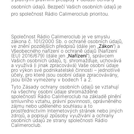
osobních údajů. Bezpečí Vašich osobních údajů je
pro společnost Rádio Calimeroclub prioritou.
Společnost Rádio Calimeroclub je ve smyslu
zákona č. 101/2000 Sb. o ochraně osobních údajů,
ve znění pozdějších předpisů (dále jen „
Zákon
“) a
Všeobecného nařízení o ochraně údajů (Nařízení
(EU) 2016/679) (dále jen „
Nařízení
“), správcem
Vašich osobních údajů, tj. shromažďuje, uchovává
a využívá (i jinak zpracovává) Vaše osobní údaje
pro výkon své podnikatelské činnosti – jednotlivé
účely, pro které jsou osobní údaje zpracovávány,
jsou blíže vymezeny v bodech 1 a 2.
Tyto Zásady ochrany osobních údajů se vztahují
na všechny osobní údaje shromážděné
společností Rádio Calimeroclub na základě plnění
smluvního vztahu, právní povinnosti, oprávněného
zájmu nebo uděleného souhlasu a to
prostřednictvím Internetových stránek nebo jiných
zdrojů, a popisují způsoby využívání a ochrany
osobních údajů ze strany společnosti Rádio
Calimeroclub.