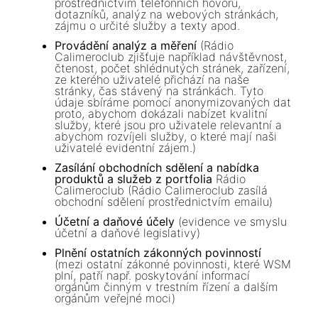
prostřednictvím telefonních hovorů,
dotazníků, analýz na webových stránkách,
zájmu o určité služby a texty apod.
Provádění analýz a měření
(Rádio
Calimeroclub zjišťuje například návštěvnost,
čtenost, počet shlédnutých stránek, zařízení,
ze kterého uživatelé přichází na naše
stránky, čas stávený na stránkách. Tyto
údaje sbíráme pomocí anonymizovaných dat
proto, abychom dokázali nabízet kvalitní
služby, které jsou pro uživatele relevantní a
abychom rozvíjeli služby, o které mají naši
uživatelé evidentní zájem.)
Zasílání obchodních sdělení a nabídka
produktů a služeb z portfolia
Rádio
Calimeroclub (Rádio Calimeroclub zasílá
obchodní sdělení prostřednictvím emailu)
Účetní a daňové účely
(evidence ve smyslu
účetní a daňové legislativy)
Plnění ostatních zákonných povinností
(mezi ostatní zákonné povinnosti, které WSM
plní, patří např. poskytování informací
orgánům činným v trestním řízení a dalším
orgánům veřejné moci)