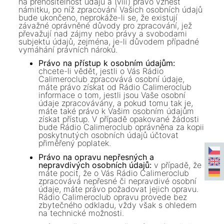
na přenositelnost údajů a (viii) právo vznést
námitku, po níž zpracování Vašich osobních údajů
bude ukončeno, neprokáže-li se, že existují
závažné oprávněné důvody pro zpracování, jež
převažují nad zájmy nebo právy a svobodami
subjektu údajů, zejména, je-li důvodem případné
vymáhání právních nároků.
Právo na přístup k osobním údajům:
chcete-li vědět, jestli o Vás
Rádio
Calimeroclub
zpracovává osobní údaje,
máte právo získat od
Rádio Calimeroclub
informace o tom, jestli jsou Vaše osobní
údaje zpracovávány, a pokud tomu tak je,
máte také právo k Vašim osobním údajům
získat přístup. V případě opakované žádosti
bude
Rádio Calimeroclub
oprávněna za kopii
poskytnutých osobních údajů účtovat
přiměřený poplatek.
Právo na opravu nepřesných a
nepravdivých osobních údajů:
v případě, že
máte pocit, že o Vás
Rádio Calimeroclub
zpracovává nepřesné či nepravdivé osobní
údaje, máte právo požadovat jejich opravu.
Rádio Calimeroclub
opravu provede bez
zbytečného odkladu, vždy však s ohledem
na technické možnosti.