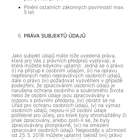
Plnění ostatních zákonných povinností max.
5 let
PRÁVA SUBJEKTŮ ÚDAJŮ
Jako subjekt údajů máte níže uvedená práva,
která pro Vás z právních předpisů vyplývají, a
která můžete kdykoliv uplatnit. Jedná se o právo
(i) na přístup k osobním údajům, (ii) na opravu
nepřesných nebo nepravdivých osobních údajů,
dále o právo (iii) požadovat vysvětlení v případě
podezření, že zpracováním osobních údajů je
narušena ochrana osobního a soukromého života
nebo že osobní údaje jsou zpracovávány v
rozporu s právními předpisy, (iv) obrátit se na
Úřad pro ochranu osobních údajů, (v) na výmaz
osobních údajů, nejsou-li již osobní údaje
potřebné pro účely, pro které byly shromážděny či
jinak zpracovány, anebo zjistí-li se, že byly
zpracovávány protiprávně, (vi) na omezení
zpracování osobních údajů. Nejpozději s účinností
od 25. 5. 2018 můžete uplatnit taktéž (vii) právo