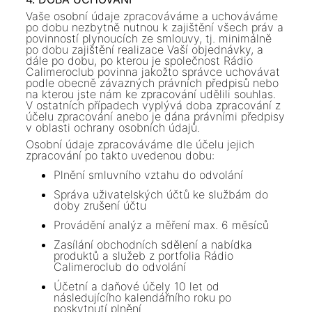
Vaše osobní údaje zpracováváme a uchováváme
po dobu nezbytně nutnou k zajištění všech práv a
povinností plynoucích ze smlouvy, tj. minimálně
po dobu zajištění realizace Vaší objednávky, a
dále po dobu, po kterou je společnost Rádio
Calimeroclub povinna jakožto správce uchovávat
podle obecně závazných právních předpisů nebo
na kterou jste nám ke zpracování udělili souhlas.
V ostatních případech vyplývá doba zpracování z
účelu zpracování anebo je dána právními předpisy
v oblasti ochrany osobních údajů.
Osobní údaje zpracováváme dle účelu jejich
zpracování po takto uvedenou dobu:
Plnění smluvního vztahu do odvolání
Správa uživatelských účtů ke službám do
doby zrušení účtu
Provádění analýz a měření max. 6 měsíců
Zasílání obchodních sdělení a nabídka
produktů a služeb z portfolia Rádio
Calimeroclub do odvolání
Účetní a daňové účely 10 let od
následujícího kalendářního roku po
poskytnutí plnění