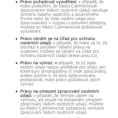
Právo požadovat vysvětlení:
v případě, že
máte podezření, že
Rádio Calimeroclub
zpracováním Vašich osobních údajů narušuje
ochranu Vašeho osobního a soukromého
života nebo že Vaše osobní údaje jsou
zpracovávány v rozporu s právními předpisy,
můžete po
Rádio Calimeroclub
požadovat
vysvětlení.
Právo obrátit se na Úřad pro ochranu
osobních údajů:
v případě, že máte za to, že
dochází k porušení Vašeho práva na
soukromí, můžete se obrátit na Úřad pro
ochranu osobních údajů (www.uoou.cz).
Právo na výmaz: v
případě, že již Vaše
osobní údaje nejsou potřebné pro účely, pro
které byly shromážděny či jinak zpracovány,
anebo zjistíte-li, že byly zpracovávány
protiprávně, máte právo požadovat jejich
výmaz.
Právo na omezení zpracování osobních
údajů:
v případě, že nemáte zájem na
výmazu, ale pouze na dočasném omezení
zpracování Vašich osobních údajů, můžete
po
Rádio Calimeroclub
požadovat omezení
zpracování Vašich osobních údajů.