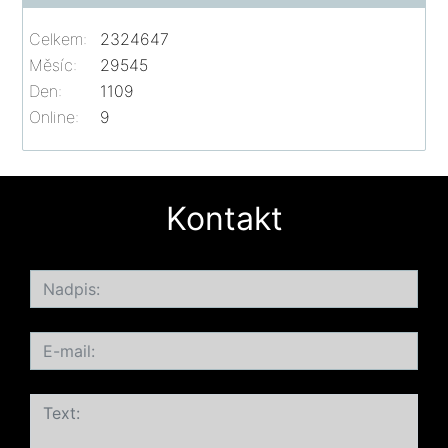
Celkem:
2324647
Měsíc:
29545
Den:
1109
Online:
9
Kontakt