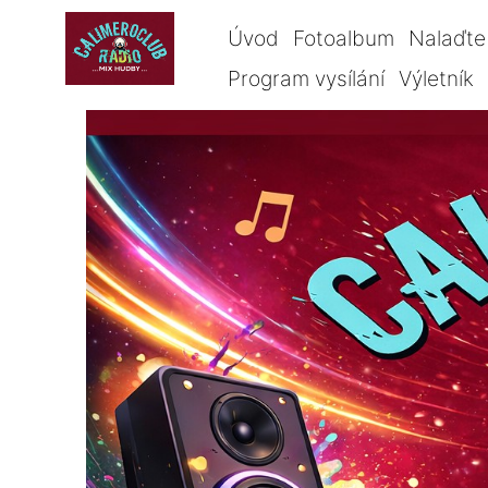
Úvod
Fotoalbum
Nalaďte 
Program vysílání
Výletník