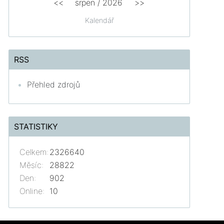
<<
srpen
/
2026
>>
Kalendář
RSS
Přehled zdrojů
STATISTIKY
Celkem:
2326640
Měsíc:
28822
Den:
902
Online:
10