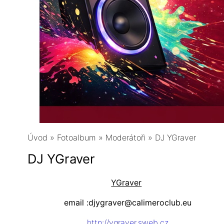
Úvod
»
Fotoalbum
»
Moderátoři
»
DJ YGraver
DJ YGraver
YGraver
email :djygraver@calimeroclub.eu
http://ygraver.sweb.cz