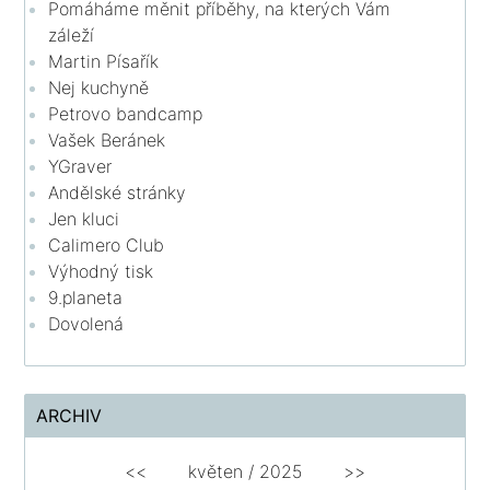
Pomáháme měnit příběhy, na kterých Vám
záleží
Martin Písařík
Nej kuchyně
Petrovo bandcamp
Vašek Beránek
YGraver
Andělské stránky
Jen kluci
Calimero Club
Výhodný tisk
9.planeta
Dovolená
ARCHIV
<<
květen /
2025
>>