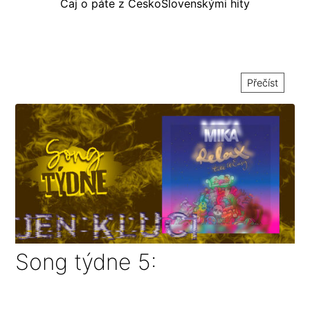
Čaj o páte z ČeskoSlovenskými hity
Přečíst
Song týdne 5: