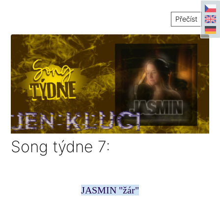
Přečíst
Song týdne 7:
JASMIN "žár"