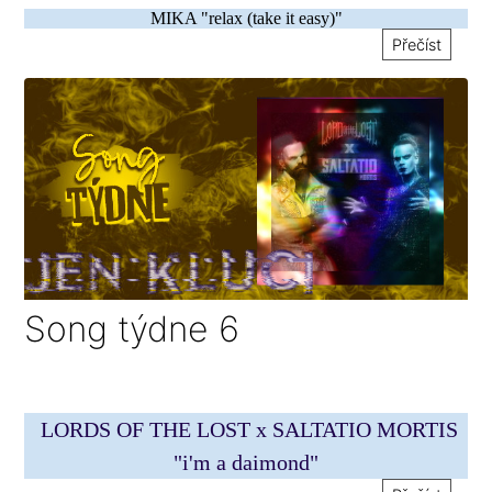
MIKA "relax (take it easy)"
Přečíst
Song týdne 6
LORDS OF THE LOST x SALTATIO MORTIS
"i'm a daimond"