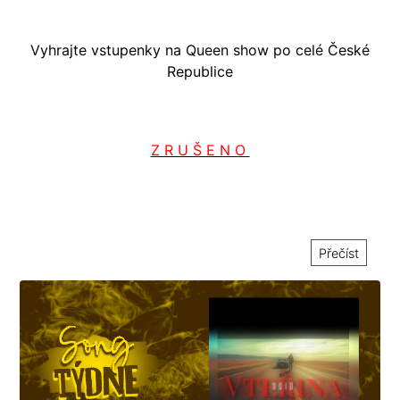
Vyhrajte vstupenky na Queen show po celé České
Republice
Z R U Š E N O
Přečíst