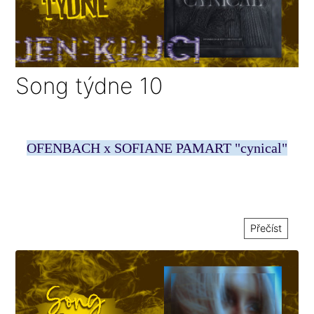
Song týdne 10
OFENBACH x SOFIANE PAMART "cynical"
Přečíst