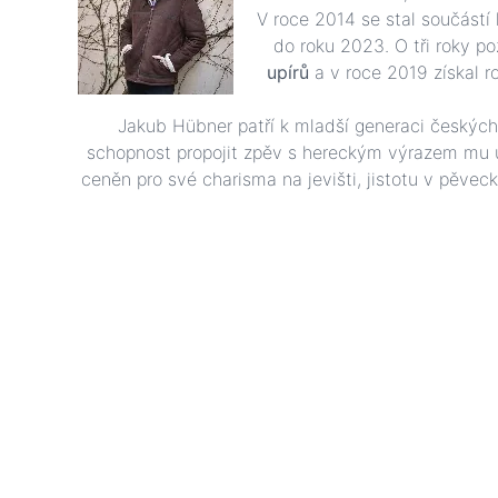
V roce 2014 se stal součástí
do roku 2023. O tři roky p
upírů
a v roce 2019 získal ro
Jakub Hübner patří k mladší generaci českých
schopnost propojit zpěv s hereckým výrazem mu u
ceněn pro své charisma na jevišti, jistotu v pěve