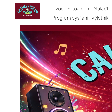
Úvod
Fotoalbum
Nalaďte 
Program vysílání
Výletník