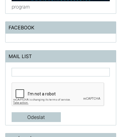
program
FACEBOOK
MAIL LIST