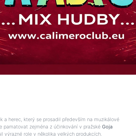
k a herec, který se prosadil především na muzikálové
že pamatovat zejména z účinkování v pražské
Goja
nil výrazné role v několika velkých produkcích.