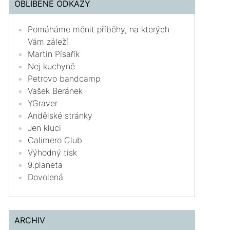
OBLÍBENÉ ODKAZY
Pomáháme měnit příběhy, na kterých
Vám záleží
Martin Písařík
Nej kuchyně
Petrovo bandcamp
Vašek Beránek
YGraver
Andělské stránky
Jen kluci
Calimero Club
Výhodný tisk
9.planeta
Dovolená
ARCHIV