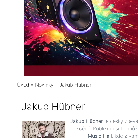
Úvod
»
Novinky
»
Jakub Hübner
Jakub Hübner
Jakub Hübner
je český zpěvá
scéně. Publikum si ho mů
Music Hall
, kde ztvár