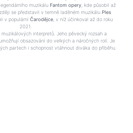
 legendárního muzikálu
Fantom opery
, kde působil až
ozději se představil v temně laděném muzikálu
Ples
li v populární
Čarodějce
, v níž účinkoval až do roku
2021.
 muzikálových interpretů. Jeho pěvecký rozsah a
možňují obsazování do velkých a náročných rolí. Je
ckých partech i schopnost vtáhnout diváka do příběhu.