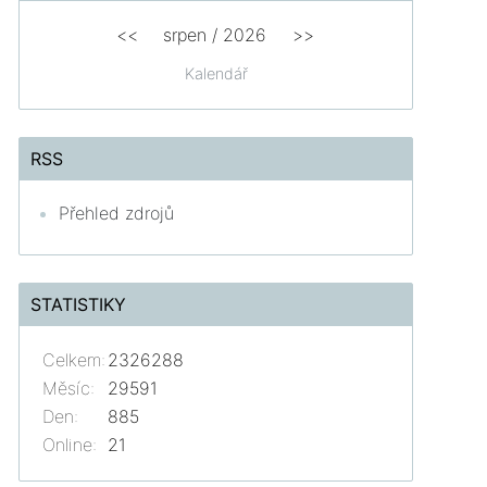
<<
srpen
/
2026
>>
Kalendář
RSS
Přehled zdrojů
STATISTIKY
Celkem:
2326288
Měsíc:
29591
Den:
885
Online:
21