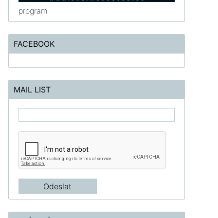
program
FACEBOOK
MAIL LIST