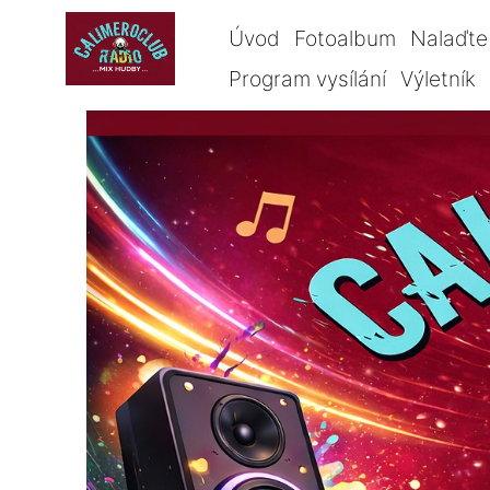
Úvod
Fotoalbum
Nalaďte 
Program vysílání
Výletník