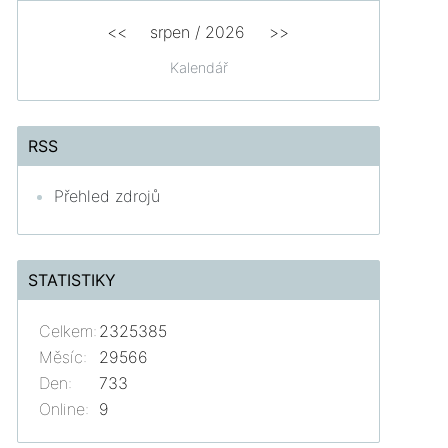
<<
srpen
/
2026
>>
Kalendář
RSS
Přehled zdrojů
STATISTIKY
Celkem:
2325385
Měsíc:
29566
Den:
733
Online:
9