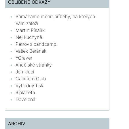
OBLÍBENÉ ODKAZY
Pomáháme měnit příběhy, na kterých
Vám záleží
Martin Písařík
Nej kuchyně
Petrovo bandcamp
Vašek Beránek
YGraver
Andělské stránky
Jen kluci
Calimero Club
Výhodný tisk
9.planeta
Dovolená
ARCHIV