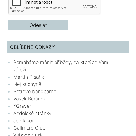
OBLÍBENÉ ODKAZY
Pomáháme měnit příběhy, na kterých Vám
záleží
Martin Písařík
Nej kuchyně
Petrovo bandcamp
Vašek Beránek
YGraver
Andělské stránky
Jen kluci
Calimero Club
Výhodný tisk