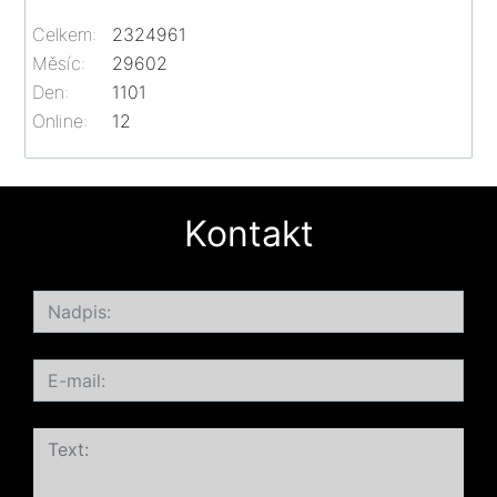
Celkem:
2324961
Měsíc:
29602
Den:
1101
Online:
12
Kontakt