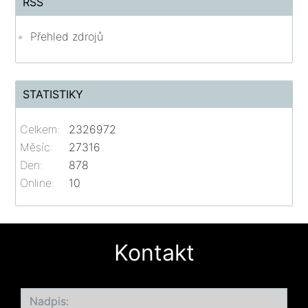
RSS
Přehled zdrojů
STATISTIKY
Celkem:
2326972
Měsíc:
27316
Den:
878
Online:
10
Kontakt