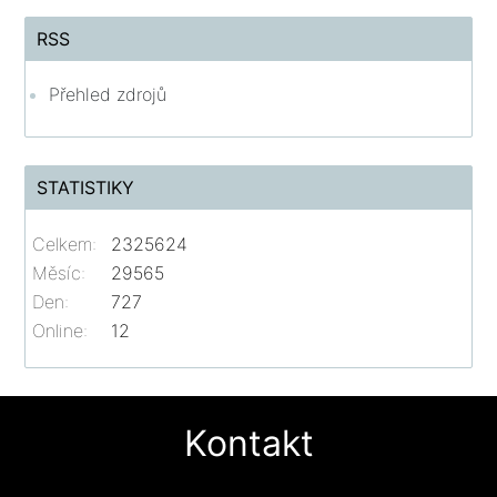
RSS
Přehled zdrojů
STATISTIKY
Celkem:
2325624
Měsíc:
29565
Den:
727
Online:
12
Kontakt