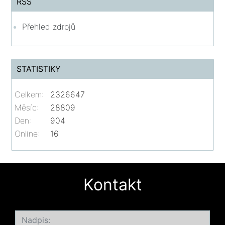
RSS
Přehled zdrojů
STATISTIKY
Celkem:
2326647
Měsíc:
28809
Den:
904
Online:
16
Kontakt