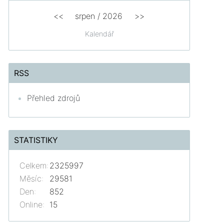
<<
srpen
/
2026
>>
Kalendář
RSS
Přehled zdrojů
STATISTIKY
Celkem:
2325997
Měsíc:
29581
Den:
852
Online:
15