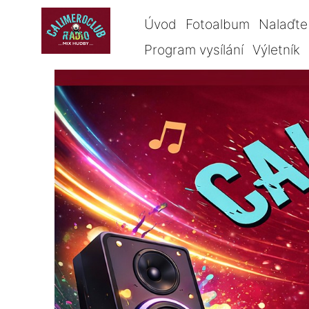
Úvod
Fotoalbum
Nalaďte 
Program vysílání
Výletník