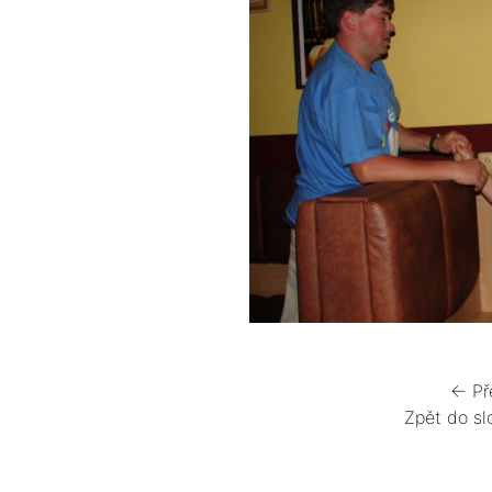
← Př
Zpět do sl