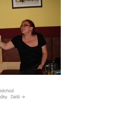
edchozí
ožky
Další →