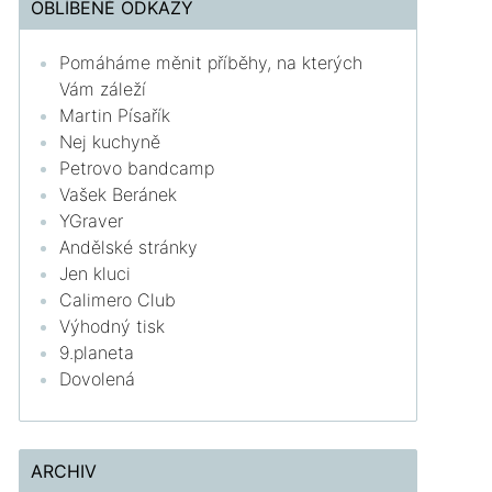
OBLÍBENÉ ODKAZY
Pomáháme měnit příběhy, na kterých
Vám záleží
Martin Písařík
Nej kuchyně
Petrovo bandcamp
Vašek Beránek
YGraver
Andělské stránky
Jen kluci
Calimero Club
Výhodný tisk
9.planeta
Dovolená
ARCHIV