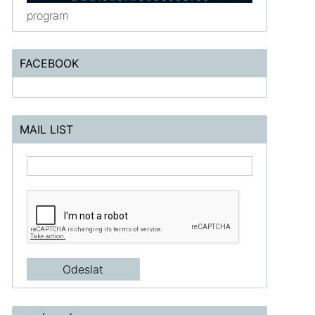
program
FACEBOOK
MAIL LIST