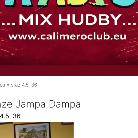
mpa
»
sraz 4.5. 36
raze Jampa Dampa
4.5. 36