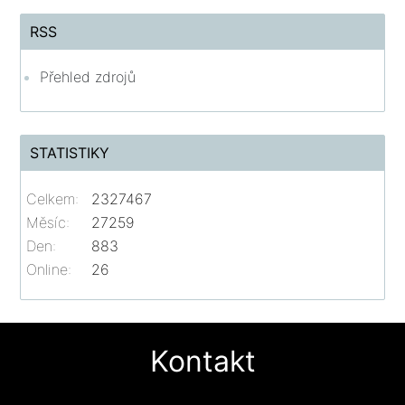
RSS
Přehled zdrojů
STATISTIKY
Celkem:
2327467
Měsíc:
27259
Den:
883
Online:
26
Kontakt