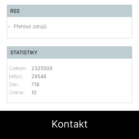
RSS
Přehled zdrojů
STATISTIKY
Celkem:
2325509
Měsíc:
29546
Den:
718
Online:
10
Kontakt