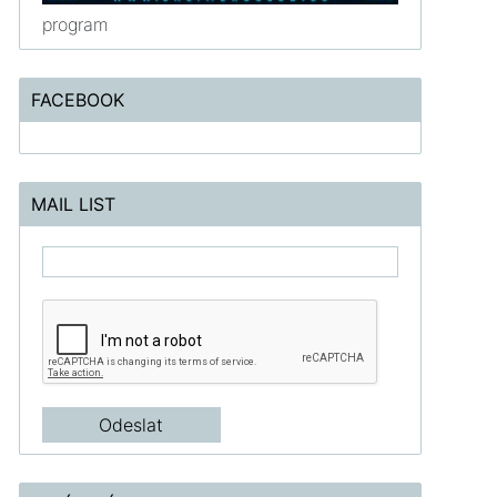
program
FACEBOOK
MAIL LIST