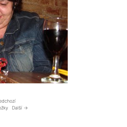
edchozí
ožky
Další →