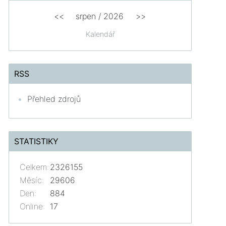
<<
srpen
/
2026
>>
Kalendář
RSS
Přehled zdrojů
STATISTIKY
Celkem:
2326155
Měsíc:
29606
Den:
884
Online:
17