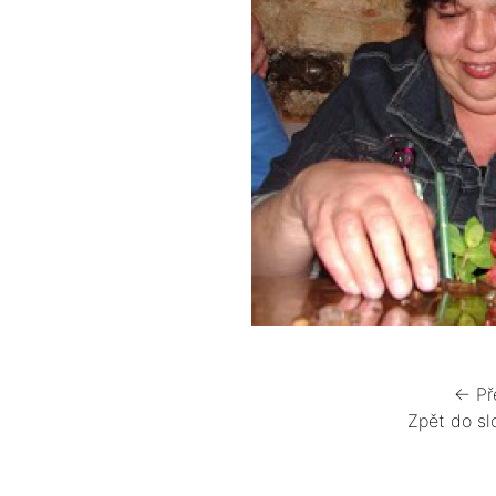
← Př
Zpět do sl