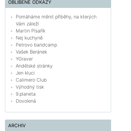
OBLÍBENÉ ODKAZY
Pomáháme měnit příběhy, na kterých
Vám záleží
Martin Písařík
Nej kuchyně
Petrovo bandcamp
Vašek Beránek
YGraver
Andělské stránky
Jen kluci
Calimero Club
Výhodný tisk
9.planeta
Dovolená
ARCHIV