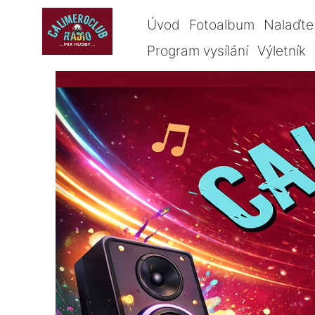
Úvod
Fotoalbum
Nalaďte 
Program vysílání
Výletník