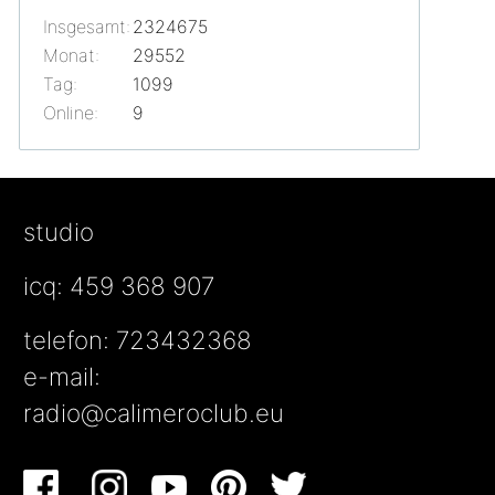
Insgesamt:
2324675
Monat:
29552
Tag:
1099
Online:
9
studio
icq: 459 368 907
telefon: 723432368
e-mail:
radio@calimeroclub.eu