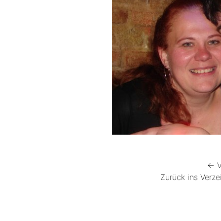
← V
Zurück ins Verze