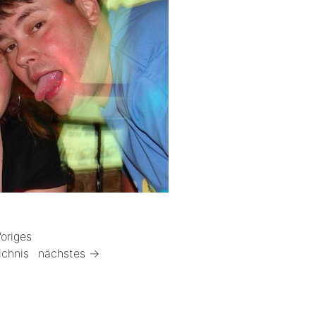
origes
ichnis
nächstes →