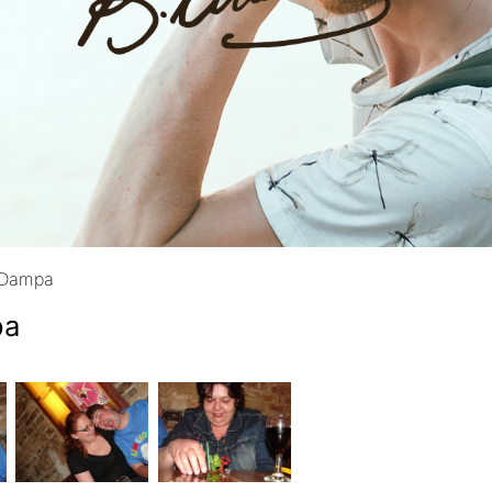
 Dampa
pa