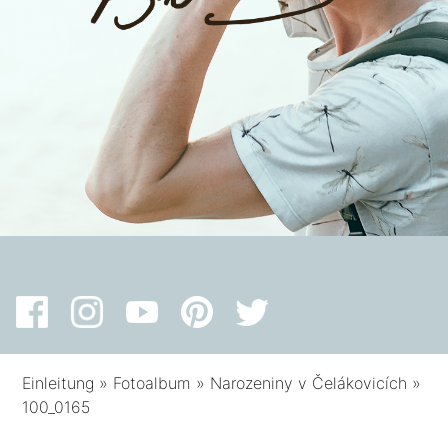
Einleitung
»
Fotoalbum
»
Narozeniny v Čelákovicích
»
100_0165