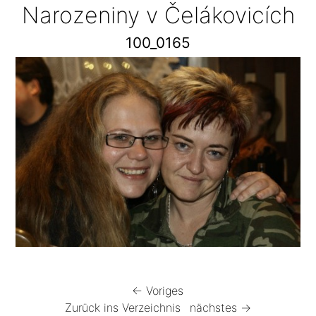
Narozeniny v Čelákovicích
100_0165
← Voriges
Zurück ins Verzeichnis
nächstes →