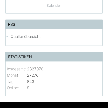
Kalender
RSS
Quellenübersicht
STATISTIKEN
Insgesamt:
2327076
Monat:
27276
Tag:
843
Online:
9