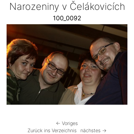
Narozeniny v Čelákovicích
100_0092
← Voriges
Zurück ins Verzeichnis
nächstes →