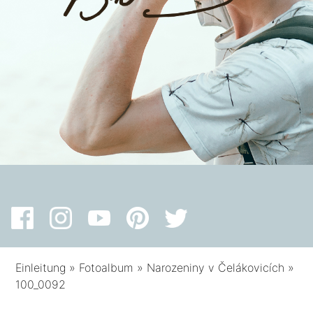
Einleitung
»
Fotoalbum
»
Narozeniny v Čelákovicích
»
100_0092