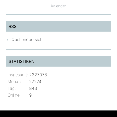
Kalender
RSS
Quellenübersicht
STATISTIKEN
Insgesamt:
2327078
Monat:
27274
Tag:
843
Online:
9