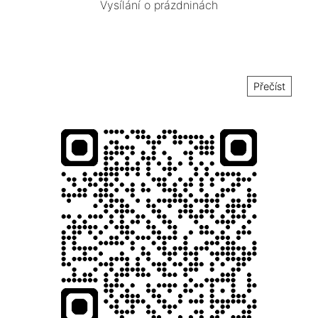
Vysílání o prázdninách
Přečíst