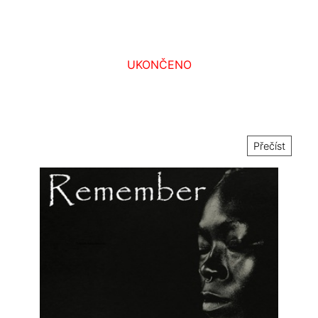
UKONČENO
Přečíst