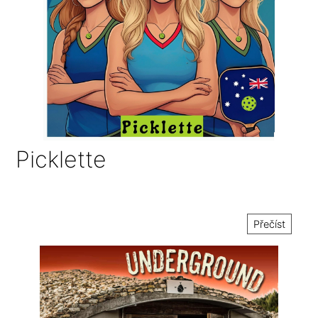
Picklette
Přečíst