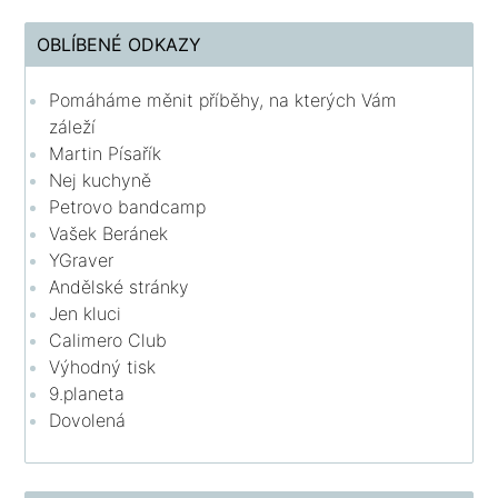
OBLÍBENÉ ODKAZY
Pomáháme měnit příběhy, na kterých Vám
záleží
Martin Písařík
Nej kuchyně
Petrovo bandcamp
Vašek Beránek
YGraver
Andělské stránky
Jen kluci
Calimero Club
Výhodný tisk
9.planeta
Dovolená