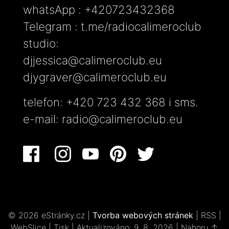
whatsApp : +420723432368
Telegram : t.me/radiocalimeroclub
studio:
djjessica@calimeroclub.eu
djygraver@calimeroclub.eu
telefon: +420 723 432 368 i sms.
e-mail:
radio@calimeroclub.eu
© 2026 eStránky.cz
|
Tvorba webových stránek
|
RSS
|
WebSlice
|
Tisk
|
Aktualizováno: 9. 8. 2026
|
Nahoru ↑