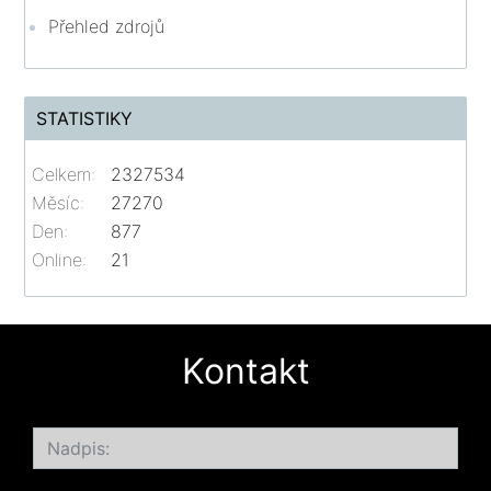
Přehled zdrojů
STATISTIKY
Celkem:
2327534
Měsíc:
27270
Den:
877
Online:
21
Kontakt