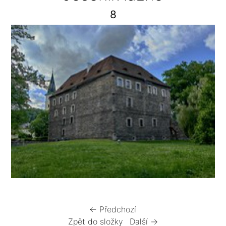
8
← Předchozí
Zpět do složky
Další →