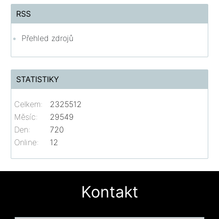
RSS
Přehled zdrojů
STATISTIKY
Celkem:
2325512
Měsíc:
29549
Den:
720
Online:
12
Kontakt