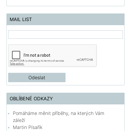
MAIL LIST
OBLÍBENÉ ODKAZY
Pomáháme měnit příběhy, na kterých Vám
záleží
Martin Písařík