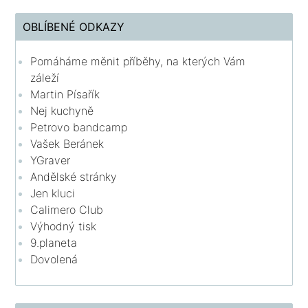
OBLÍBENÉ ODKAZY
Pomáháme měnit příběhy, na kterých Vám
záleží
Martin Písařík
Nej kuchyně
Petrovo bandcamp
Vašek Beránek
YGraver
Andělské stránky
Jen kluci
Calimero Club
Výhodný tisk
9.planeta
Dovolená