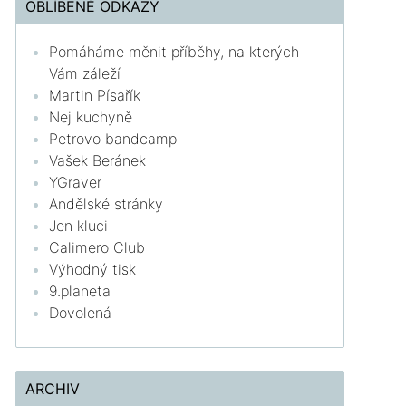
OBLÍBENÉ ODKAZY
Pomáháme měnit příběhy, na kterých
Vám záleží
Martin Písařík
Nej kuchyně
Petrovo bandcamp
Vašek Beránek
YGraver
Andělské stránky
Jen kluci
Calimero Club
Výhodný tisk
9.planeta
Dovolená
ARCHIV