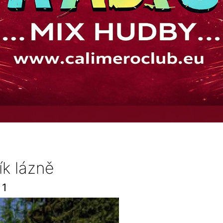
ík lázně
1