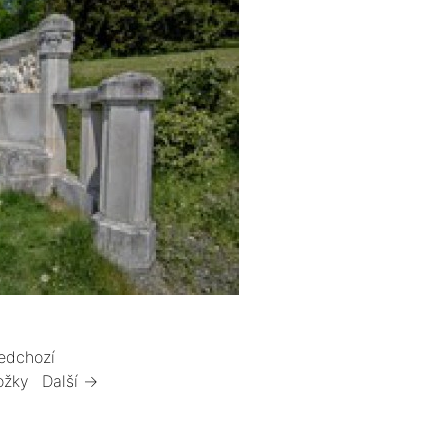
edchozí
ožky
Další →