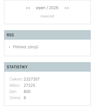
<<
srpen
/
2026
>>
Kalendář
RSS
Přehled zdrojů
STATISTIKY
Celkem:
2327357
Měsíc:
27225
Den:
850
Online:
8