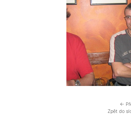
← Př
Zpět do sl