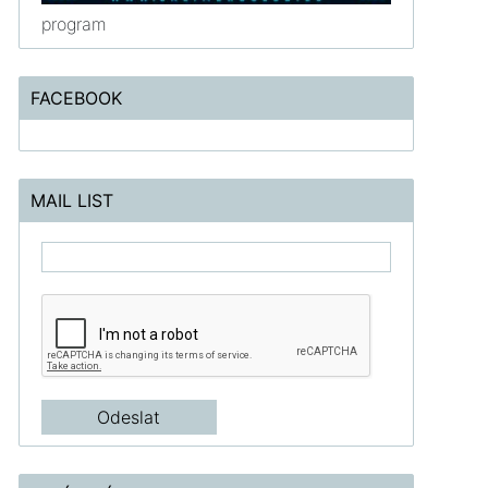
program
FACEBOOK
MAIL LIST