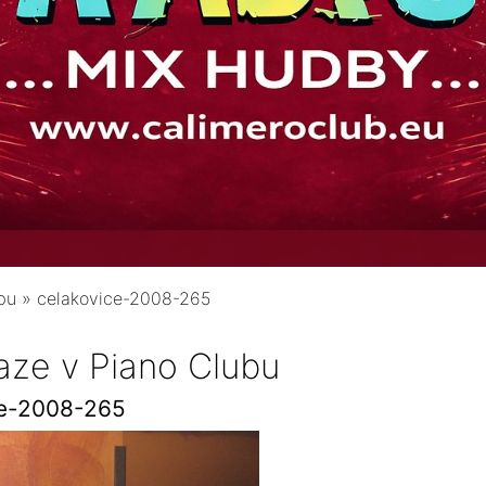
bu
»
celakovice-2008-265
aze v Piano Clubu
ce-2008-265