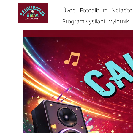
Úvod
Fotoalbum
Nalaďte 
Program vysílání
Výletník