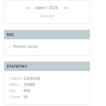
<<
srpen
/
2026
>>
Kalendář
RSS
Přehled zdrojů
STATISTIKY
Celkem:
2326039
Měsíc:
29588
Den:
859
Online:
18