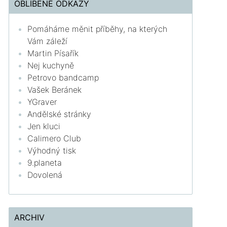
OBLÍBENÉ ODKAZY
Pomáháme měnit příběhy, na kterých
Vám záleží
Martin Písařík
Nej kuchyně
Petrovo bandcamp
Vašek Beránek
YGraver
Andělské stránky
Jen kluci
Calimero Club
Výhodný tisk
9.planeta
Dovolená
ARCHIV