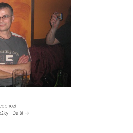
edchozí
ožky
Další →