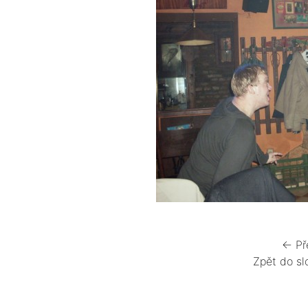
← Př
Zpět do sl