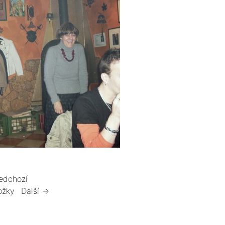
edchozí
ožky
Další →