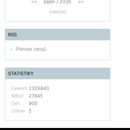
<<
srpen
/
2026
>>
Kalendář
RSS
Přehled zdrojů
STATISTIKY
Celkem:
2326840
Měsíc:
27845
Den:
900
Online:
5