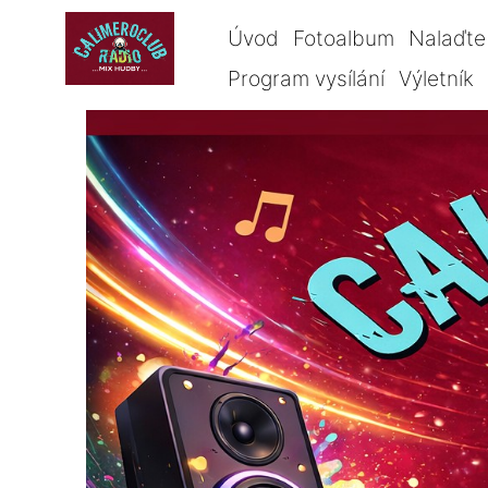
Úvod
Fotoalbum
Nalaďte 
Program vysílání
Výletník