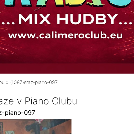
bu
»
(1087)sraz-piano-097
aze v Piano Clubu
z-piano-097