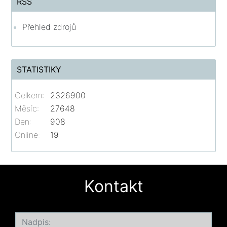
RSS
Přehled zdrojů
STATISTIKY
Celkem:
2326900
Měsíc:
27648
Den:
908
Online:
19
Kontakt