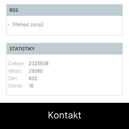
RSS
Přehled zdrojů
STATISTIKY
Celkem:
2325938
Měsíc:
29580
Den:
832
Online:
16
Kontakt