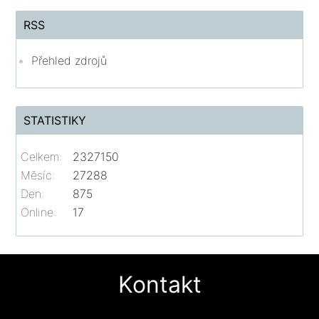
RSS
Přehled zdrojů
STATISTIKY
Celkem:
2327150
Měsíc:
27288
Den:
875
Online:
17
Kontakt