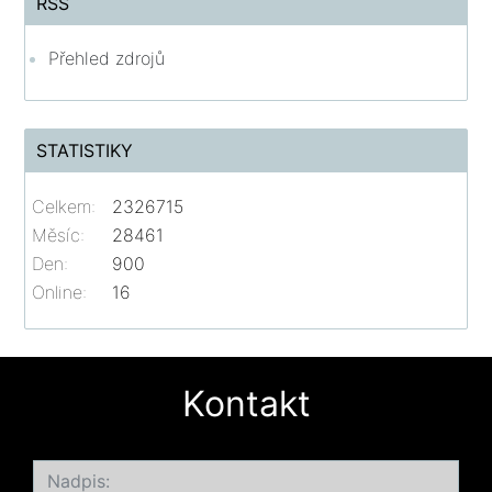
RSS
Přehled zdrojů
STATISTIKY
Celkem:
2326715
Měsíc:
28461
Den:
900
Online:
16
Kontakt