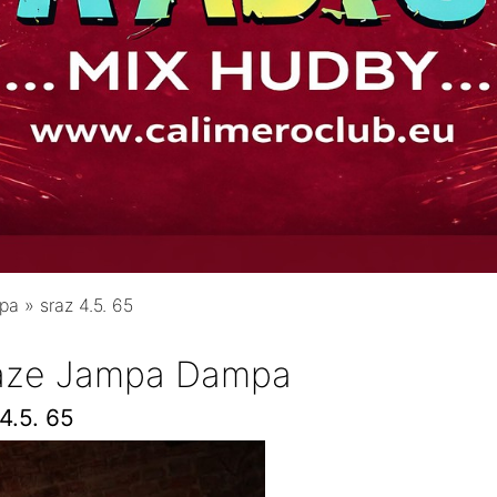
mpa
»
sraz 4.5. 65
raze Jampa Dampa
4.5. 65