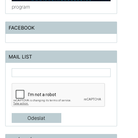
program
FACEBOOK
MAIL LIST