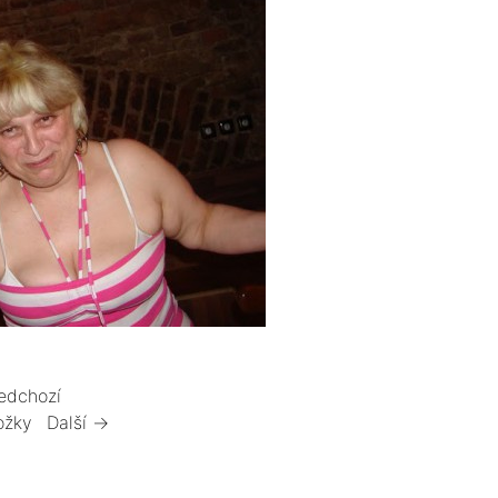
edchozí
ožky
Další →