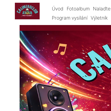
Úvod
Fotoalbum
Nalaďte 
Program vysílání
Výletník