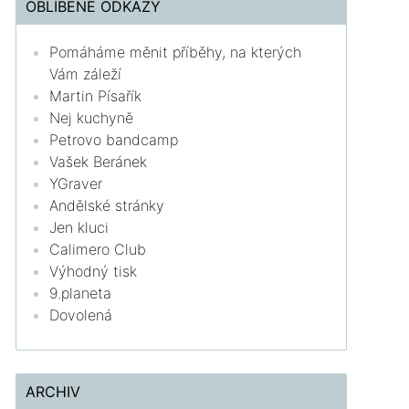
OBLÍBENÉ ODKAZY
Pomáháme měnit příběhy, na kterých
Vám záleží
Martin Písařík
Nej kuchyně
Petrovo bandcamp
Vašek Beránek
YGraver
Andělské stránky
Jen kluci
Calimero Club
Výhodný tisk
9.planeta
Dovolená
ARCHIV