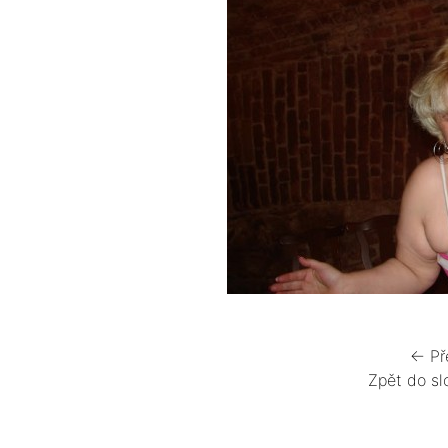
← Př
Zpět do sl