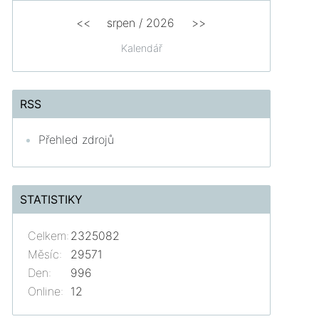
<<
srpen
/
2026
>>
Kalendář
RSS
Přehled zdrojů
STATISTIKY
Celkem:
2325082
Měsíc:
29571
Den:
996
Online:
12