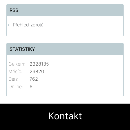
RSS
Přehled zdrojů
STATISTIKY
Celkem:
2328135
Měsíc:
26820
Den:
762
Online:
6
Kontakt