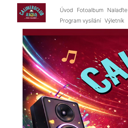
Úvod
Fotoalbum
Nalaďte 
Program vysílání
Výletník