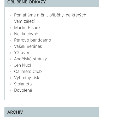
OBLÍBENÉ ODKAZY
Pomáháme měnit příběhy, na kterých
Vám záleží
Martin Písařík
Nej kuchyně
Petrovo bandcamp
Vašek Beránek
YGraver
Andělské stránky
Jen kluci
Calimero Club
Výhodný tisk
9.planeta
Dovolená
ARCHIV