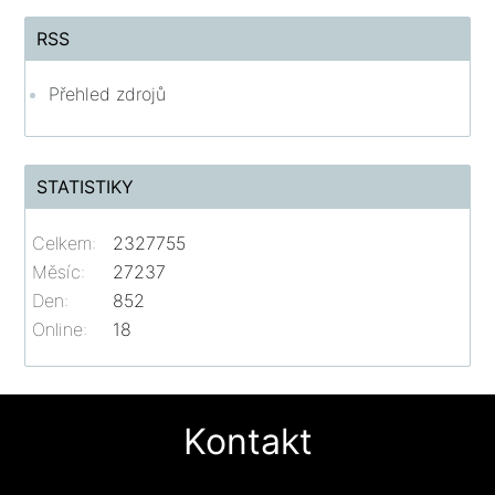
RSS
Přehled zdrojů
STATISTIKY
Celkem:
2327755
Měsíc:
27237
Den:
852
Online:
18
Kontakt