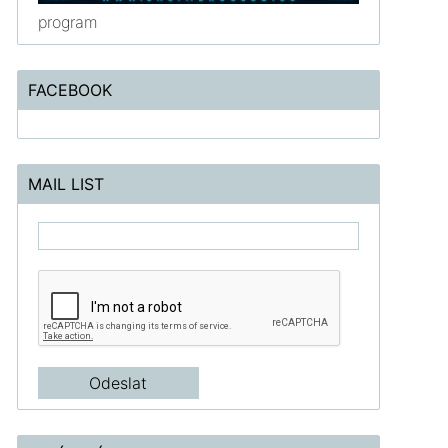
program
FACEBOOK
MAIL LIST