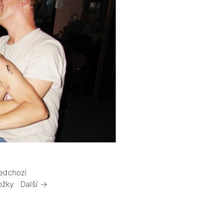
edchozí
ožky
Další →