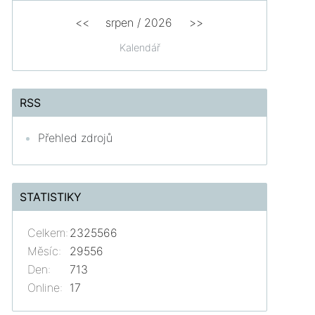
<<
srpen
/
2026
>>
Kalendář
RSS
Přehled zdrojů
STATISTIKY
Celkem:
2325566
Měsíc:
29556
Den:
713
Online:
17