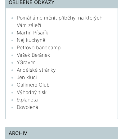
OBLÍBENÉ ODKAZY
Pomáháme měnit příběhy, na kterých
Vám záleží
Martin Písařík
Nej kuchyně
Petrovo bandcamp
Vašek Beránek
YGraver
Andělské stránky
Jen kluci
Calimero Club
Výhodný tisk
9.planeta
Dovolená
ARCHIV