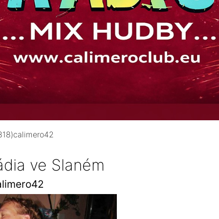
818)calimero42
ádia ve Slaném
alimero42