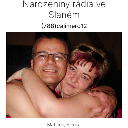
Narozeniny rádia ve
Slaném
(788)calimero12
Matínek, Alenka