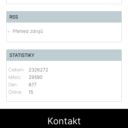
RSS
Přehled zdrojů
STATISTIKY
Celkem:
2326272
Měsíc:
29590
Den:
877
Online:
15
Kontakt