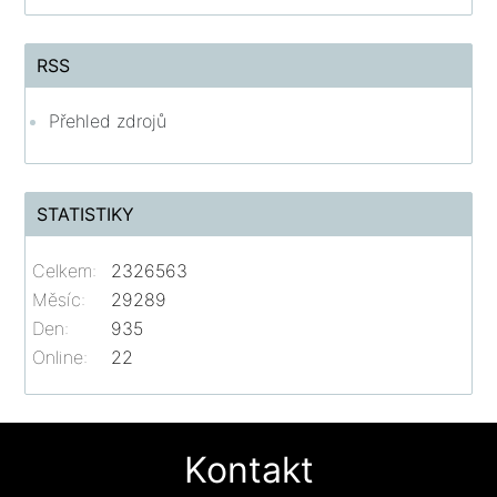
RSS
Přehled zdrojů
STATISTIKY
Celkem:
2326563
Měsíc:
29289
Den:
935
Online:
22
Kontakt