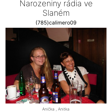
Narozeniny rádia ve
Slaném
(785)calimero09
Anička , Anitka