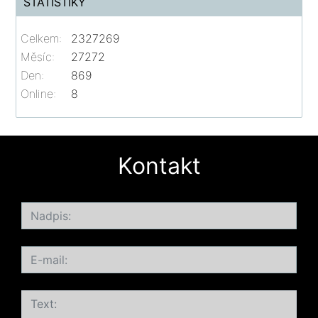
STATISTIKY
Celkem:
2327269
Měsíc:
27272
Den:
869
Online:
8
Kontakt