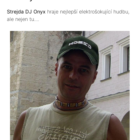
Strejda DJ Onyx
hraje nejlepší elektrošokující hudbu,
ale nejen tu....