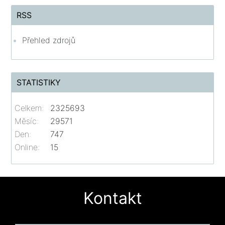
RSS
Přehled zdrojů
STATISTIKY
Celkem:
2325693
Měsíc:
29571
Den:
747
Online:
15
Kontakt