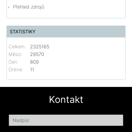
Přehled zdrojů
STATISTIKY
Celkem:
2325165
Měsíc:
29570
Den:
809
Online:
11
Kontakt