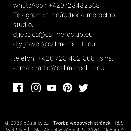
whatsApp : +420723432368
Telegram : t.me/radiocalimeroclub
studio:
djjessica@calimeroclub.eu
djygraver@calimeroclub.eu
telefon: +420 723 432 368 i sms.
e-mail:
radio@calimeroclub.eu
© 2026 eStránky.cz
|
Tvorba webových stránek
|
RSS
|
WebSlice
|
Tisk
|
Aktualizováno: 4. 8. 2026
|
Nahoru ↑