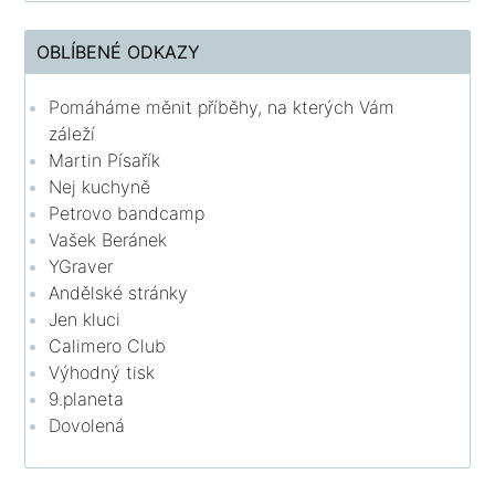
OBLÍBENÉ ODKAZY
Pomáháme měnit příběhy, na kterých Vám
záleží
Martin Písařík
Nej kuchyně
Petrovo bandcamp
Vašek Beránek
YGraver
Andělské stránky
Jen kluci
Calimero Club
Výhodný tisk
9.planeta
Dovolená