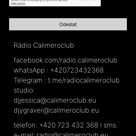
Rádio Calimeroclub
facebook.com/radio.calimeroclub
whatsApp : +420723432368
Telegram : t.me/radiocalimeroclub
studio:
djjessica@calimeroclub.eu
djygraver@calimeroclub.eu
telefon: +420 723 432 368 i sms.
e-mail:
radio@calimeroclub.eu