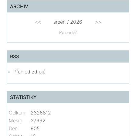
ARCHIV
<<
srpen
/
2026
>>
Kalendář
RSS
Přehled zdrojů
STATISTIKY
Celkem:
2326812
Měsíc:
27992
Den:
905