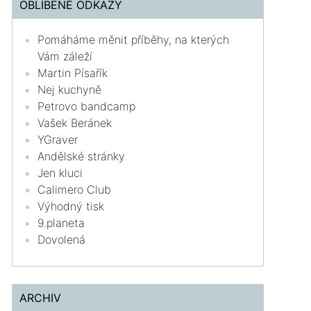
OBLÍBENÉ ODKAZY
Pomáháme měnit příběhy, na kterých
Vám záleží
Martin Písařík
Nej kuchyně
Petrovo bandcamp
Vašek Beránek
YGraver
Andělské stránky
Jen kluci
Calimero Club
Výhodný tisk
9.planeta
Dovolená
ARCHIV