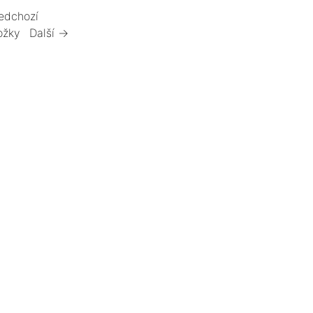
edchozí
ožky
Další →