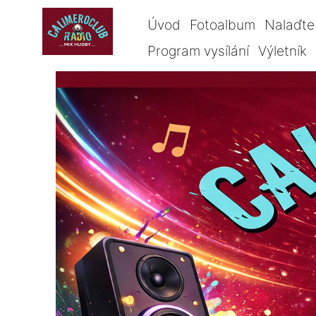
Úvod
Fotoalbum
Nalaďte 
Program vysílání
Výletník