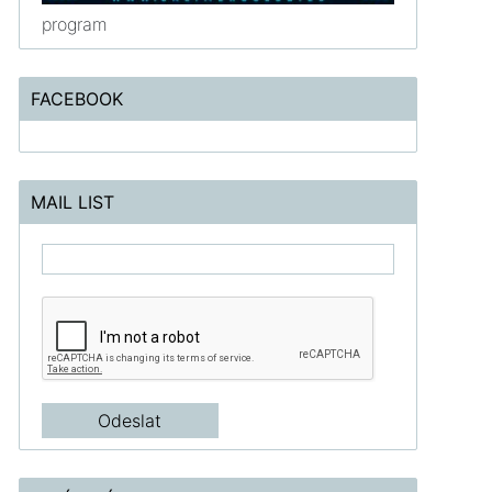
program
FACEBOOK
MAIL LIST