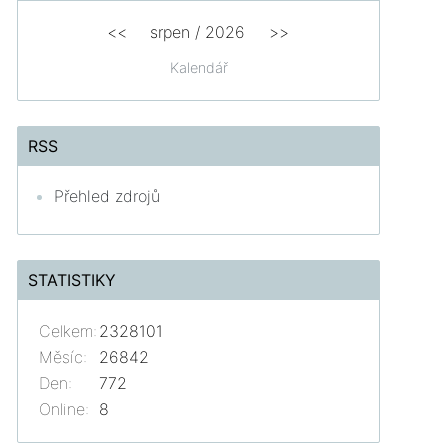
<<
srpen
/
2026
>>
Kalendář
RSS
Přehled zdrojů
STATISTIKY
Celkem:
2328101
Měsíc:
26842
Den:
772
Online:
8