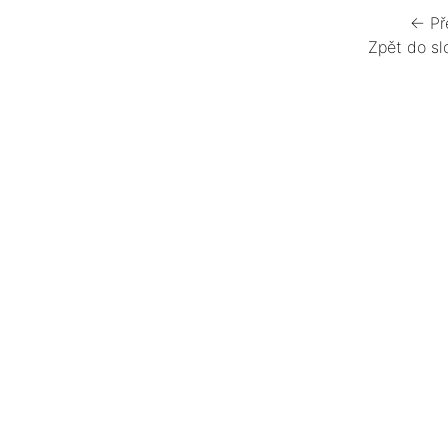
← Př
Zpět do sl